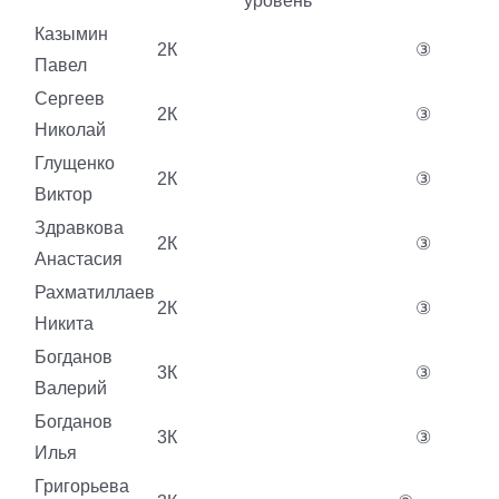
уровень
Казымин
2К
③
Павел
Сергеев
2К
③
Николай
Глущенко
2К
③
Виктор
Здравкова
2К
③
Анастасия
Рахматиллаев
2К
③
Никита
Богданов
3К
③
Валерий
Богданов
3К
③
Илья
Григорьева