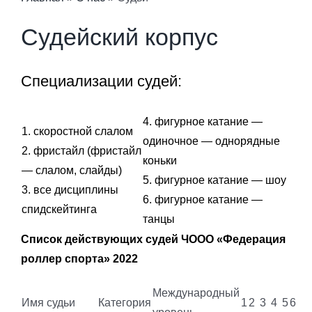
Судейский корпус
Специализации судей:
4. фигурное катание —
1. скоростной слалом
одиночное — однорядные
2. фристайл (фристайл
коньки
— слалом, слайды)
5. фигурное катание — шоу
3. все дисциплины
6. фигурное катание —
спидскейтинга
танцы
Список действующих судей ЧООО «Федерация
роллер спорта» 2022
Международный
Имя судьи
Категория
1
2
3
4
5
6