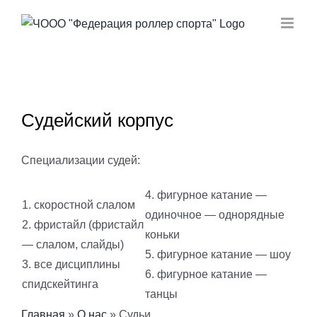
Skip
to
content
Судейский корпус
Специализации судей:
4. фигурное катание —
1. скоростной слалом
одиночное — однорядные
2. фристайл (фристайл
коньки
— слалом, слайды)
5. фигурное катание — шоу
3. все дисциплины
6. фигурное катание —
спидскейтинга
танцы
Главная
»
О нас
»
Судьи