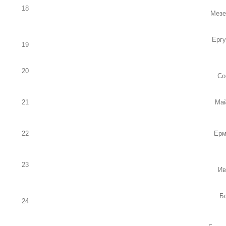
18
Мезе
Ергу
19
20
Со
21
Май
22
Ерм
23
Ив
Б
24