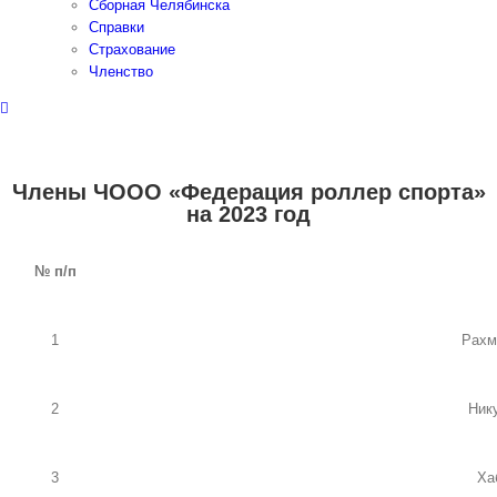
Сборная Челябинска
Справки
Страхование
Членство
Члены ЧООО «Федерация роллер спорта»
на 2023 год
№
п/п
1
Рахм
2
Ник
3
Ха