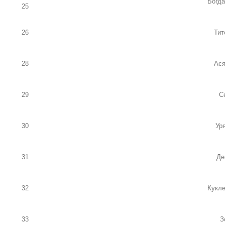
Богда
25
26
Тит
28
Ася
29
С
30
Ур
31
Де
32
Кукл
33
З