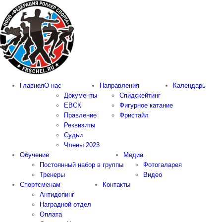
Skip
to
content
Главная
О нас
Направления
Календарь
Документы
Спидскейтинг
ЕВСК
Фигурное катание
Правление
Фристайл
Реквизиты
Судьи
Члены 2023
Обучение
Медиа
Постоянный набор в группы
Фотогаларея
Тренеры
Видео
Спортсменам
Контакты
Антидопинг
Наградной отдел
Оплата