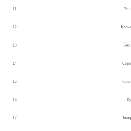
11
Зен
12
Крох
13
Бел
14
Соро
15
Голы
16
К
17
Пахо