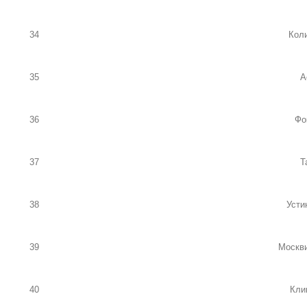
34
Кол
35
А
36
Фо
37
Т
38
Усти
39
Москви
40
Кли